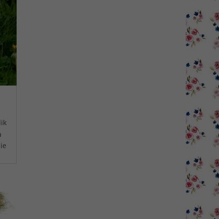
lik
a
ie