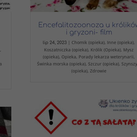
Encefalitozoonoza u królikó
i gryzoni- film
|
Chomik (opieka)
,
Inne (opieka)
,
lip 24, 2023
,
Koszatniczka (opieka)
,
Królik (Opieka)
,
Mysz
(opieka)
,
Opieka
,
Porady lekarza weterynarii
,
a
Świnka morska (opieka)
,
Szczur (opieka)
,
Szynszy
(opieka)
,
Zdrowie