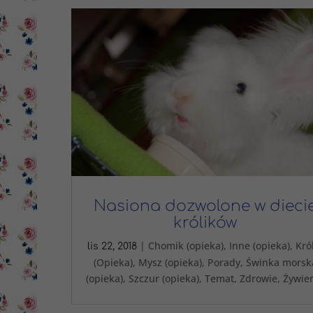
Nasiona dozwolone w dieci
królików
|
Chomik (opieka)
,
Inne (opieka)
,
Kró
lis 22, 2018
(Opieka)
,
Mysz (opieka)
,
Porady
,
Świnka morsk
(opieka)
,
Szczur (opieka)
,
Temat
,
Zdrowie
,
Żywie