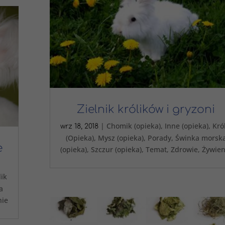
Zielnik królików i gryzoni
|
Chomik (opieka)
,
Inne (opieka)
,
Kró
wrz 18, 2018
(Opieka)
,
Mysz (opieka)
,
Porady
,
Świnka morsk
e
(opieka)
,
Szczur (opieka)
,
Temat
,
Zdrowie
,
Żywien
lik
a
nie