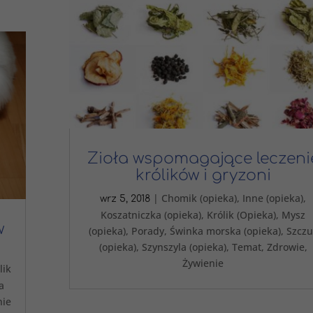
Zioła wspomagające leczeni
królików i gryzoni
|
Chomik (opieka)
,
Inne (opieka)
,
wrz 5, 2018
Koszatniczka (opieka)
,
Królik (Opieka)
,
Mysz
w
(opieka)
,
Porady
,
Świnka morska (opieka)
,
Szczu
(opieka)
,
Szynszyla (opieka)
,
Temat
,
Zdrowie
,
Żywienie
lik
a
nie