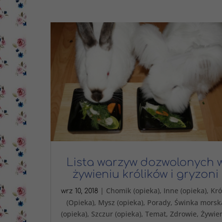
Lista warzyw dozwolonych 
żywieniu królików i gryzoni
|
Chomik (opieka)
,
Inne (opieka)
,
Kró
wrz 10, 2018
(Opieka)
,
Mysz (opieka)
,
Porady
,
Świnka morsk
(opieka)
,
Szczur (opieka)
,
Temat
,
Zdrowie
,
Żywie