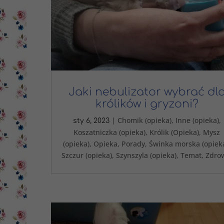
Jaki nebulizator wybrać dl
królików i gryzoni?
|
Chomik (opieka)
,
Inne (opieka)
,
sty 6, 2023
Koszatniczka (opieka)
,
Królik (Opieka)
,
Mysz
(opieka)
,
Opieka
,
Porady
,
Świnka morska (opiek
Szczur (opieka)
,
Szynszyla (opieka)
,
Temat
,
Zdro