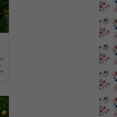
lik
a
ie