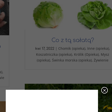
Co z tą sałatą?
a
|
Chomik (opieka)
,
Inne (opieka)
,
kwi 17, 2022
Koszatniczka (opieka)
,
Królik (Opieka)
,
Mysz
(opieka)
,
Świnka morska (opieka)
,
Żywienie
a)
,
wie
×