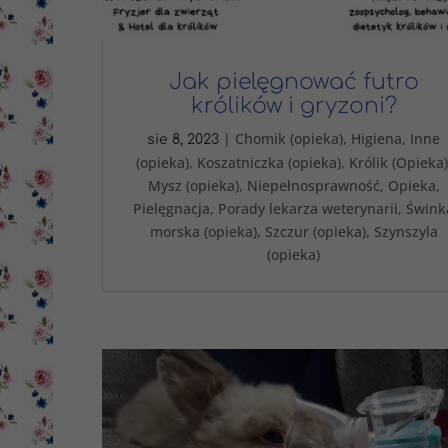
Jak pielęgnować futro
królików i gryzoni?
|
Chomik (opieka)
,
Higiena
,
Inne
sie 8, 2023
(opieka)
,
Koszatniczka (opieka)
,
Królik (Opieka)
Mysz (opieka)
,
Niepełnosprawność
,
Opieka
,
Pielęgnacja
,
Porady lekarza weterynarii
,
Śwink
morska (opieka)
,
Szczur (opieka)
,
Szynszyla
(opieka)