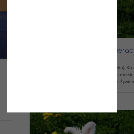
Poradnik jak i kiedy zbierać
zioła
|
Chomik (opieka)
,
Inne (opieka)
,
Kró
kwi 23, 2019
(Opieka)
,
Mysz (opieka)
,
Porady
,
Świnka morsk
(opieka)
,
Szczur (opieka)
,
Temat
,
Zdrowie
,
Żywien
,