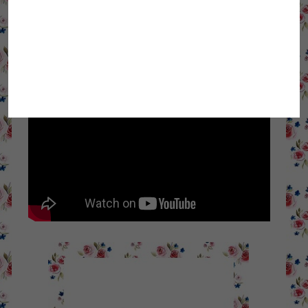
krolikiigryzonie