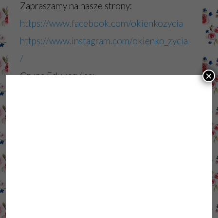
Zapraszamy na nasze strony:
https://www.facebook.com/okienkozycia
https://www.instagram.com/okienko_zycia
/
×
Grupa Edukacyjna:
https://www.facebook.com/groups/41465
2082263241
Bettina Szkimba Omyk i Trufla:
https://www.facebook.com/profile.php?
id=100087209192234
Magda Nowaczyk-zoopsycholog,
behawiorysta królików i gryzoni
https://www.facebook.com/zoopsycholog