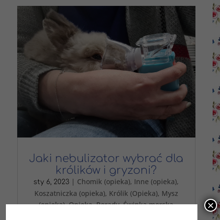
Jaki nebulizator wybrać dla
królików i gryzoni?
|
Chomik (opieka)
,
Inne (opieka)
,
sty 6, 2023
Koszatniczka (opieka)
,
Królik (Opieka)
,
Mysz
×
(opieka)
,
Opieka
,
Porady
,
Świnka morska
(opieka)
,
Szczur (opieka)
,
Szynszyla (opieka)
,