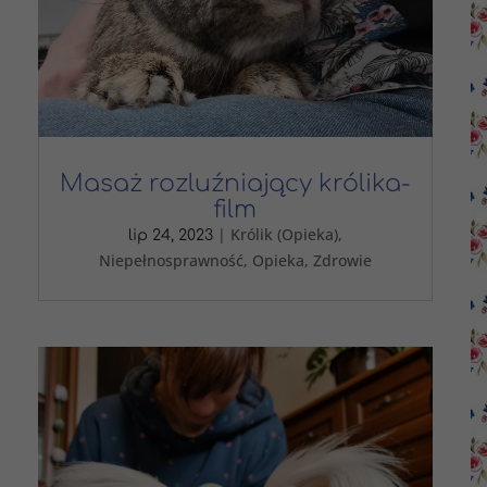
Masaż rozluźniający królika-
film
|
Królik (Opieka)
,
lip 24, 2023
Niepełnosprawność
,
Opieka
,
Zdrowie