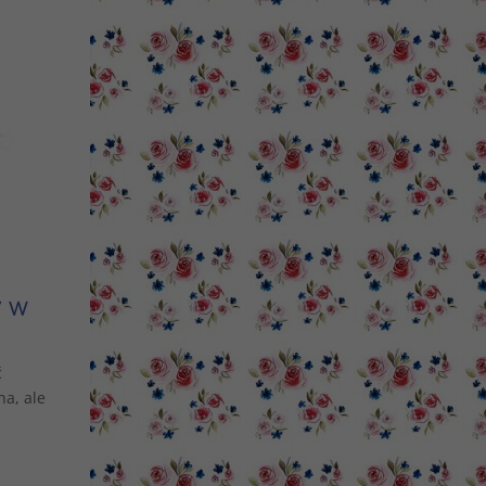
 w
ć
na, ale