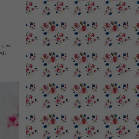
u, od
ych