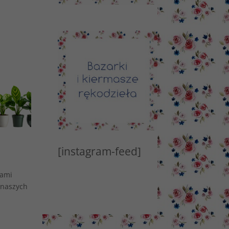
[instagram-feed]
Wami
 naszych