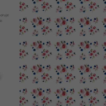
horuje
a: