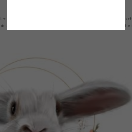
ec Wiek: ur.1-2022 Zabieg kastracji: tak Stan zdrowia: Sombrero c
nnie. Wymaga niższej klatki. Opiekun wirtualny: poszukiwany Histori