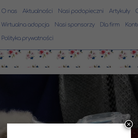
O nas
Aktualności
Nasi podopieczni
Artykuły
Wirtualna adopcja
Nasi sponsorzy
Dla firm
Kont
Polityka prywatności
×