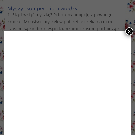
Myszy- kompendium wiedzy
1. Skąd wziąć myszkę? Polecamy adopcję z pewnego
źródła. Mnóstwo myszek w potrzebie czeka na dom-
czasem są kinder niespodziankami, czasem pochodzą z
×
interwencji- każda z nich zasługuje na dobry dom 🙂 Jeśli
zdecydujesz się na kupno, wybierz sprawdzoną
hodowlę- nie...