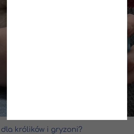
dla królików i gryzoni?