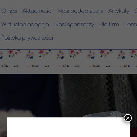
O nas
Aktualności
Nasi podopieczni
Artykuły
Wirtualna adopcja
Nasi sponsorzy
Dla firm
Kont
Polityka prywatności
×