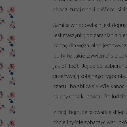
chodzi tutaj o to, ile WY musicie
Samica w hodowlach jest dopusz
jest maszynką do zarabiania pien
karmę dla węża, albo jest zwycz
bo tylko takie „żywienie” się op
jakieś 15zł.. Jej dzieci zabiera
przeżywają kolejnego tygodnia.
czasu.. bo zbliża się Wielkanoc
sklepy chcą kupować. Bo ludzie 
Z racji tego, że prowadzę sklep
chcielibyście zobaczyć warunków