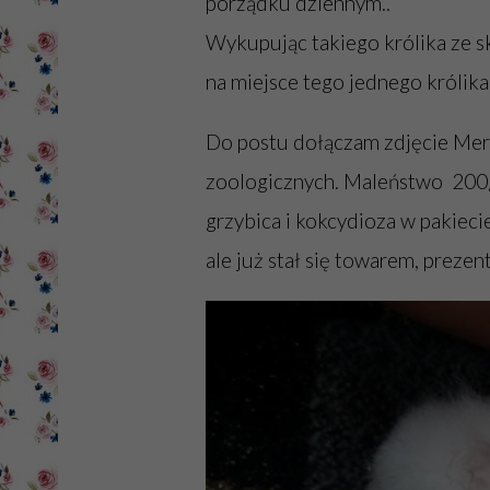
porządku dziennym..
Wykupując takiego królika ze sk
na miejsce tego jednego królika 
Do postu dołączam zdjęcie Mer
zoologicznych. Maleństwo 200g,
grzybica i kokcydioza w pakieci
ale już stał się towarem, prezen