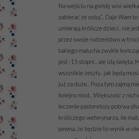
Na wejściu na giełdę wisi wielk
zabierać ze sobą”.. Daje Wam to
umierają królicze dzieci.. nie j
przez swoje rodzeństwo w troci
takiego malucha zwykle kończąc
jest -15 stopni.. ale idą święta,
wszystkie zeszły.. jak będą mus
już za duże.. Poza tym zajmą mi
kolejny miot.. Większość z nich
leczenie pasterelozy potrwa dłu
króliczego weterynarza, ile ma
pewna, że będzie to wynik w ok