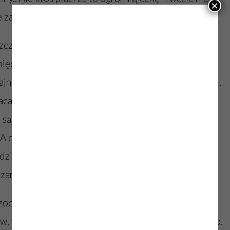
×
 za niego zapłacić..
czana do samca jak tylko odkarmi poprzedni miot-
iędzy- jak tylko przestanie się rozmnażać, idzie na
ajnie wyrzucana.. Do jedzenia dostaje owies i obierki,
łaca hodowcy. Ile warte jest życie królika? W hurcie
ne są po dwóch-trzech tygodniach życia i często nie
 A ona już jest z samcem, bo nie można marnować
, dzień dziecka, Boże Narodzenie, bo jest POPYT. Bo
zamawiają konkretny kolor, rasę, wielkość..
 zoologiczny bywam na giełdach zoologicznych.. Nie
, w jakich króliki czekają na swój wyrok- czyli zakup.