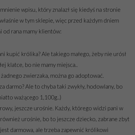
mnienie wpisu, który znalazł się kiedyś na stronie
a właśnie w tym sklepie, więc przed każdym dniem
i od rana mamy klientów:
ni kupić królika? Ale takiego małego, żeby nie urósł
łej klatce, bo nie mamy miejsca..
ć żadnego zwierzaka, można go adoptować.
za darmo? Ale to chyba taki zwykły, hodowlany, bo
hiatto ważącego 1,100g..)
urowy, jeszcze urośnie. Każdy, którego widzi pani w
 również urośnie, bo to jeszcze dziecko, zabrane zbyt
jest darmowa, ale trzeba zapewnić królikowi