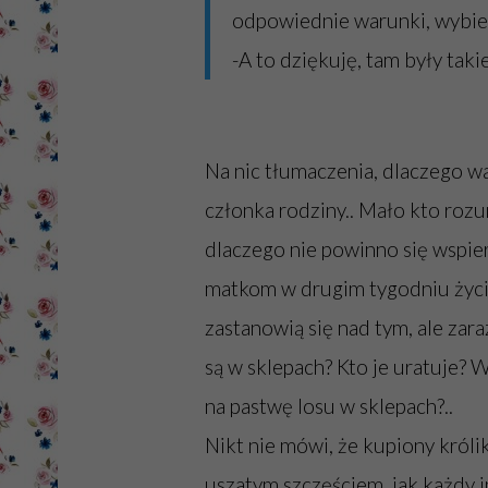
odpowiednie warunki, wybieg
-A to dziękuję, tam były taki
Na nic tłumaczenia, dlaczego w
członka rodziny.. Mało kto roz
dlaczego nie powinno się wspi
matkom w drugim tygodniu życia
zastanowią się nad tym, ale zara
są w sklepach? Kto je uratuje? W
na pastwę losu w sklepach?..
Nikt nie mówi, że kupiony król
uszatym szczęściem, jak każdy in