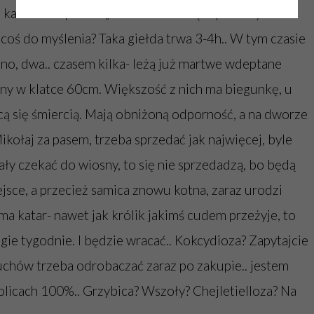
a kartka z napisem: „Martwe zwierzęta prosimy
 coś do myślenia? Taka giełda trwa 3-4h.. W tym czasie
edno, dwa.. czasem kilka- leżą już martwe wdeptane
ny w klatce 60cm. Większość z nich ma biegunkę, u
ą się śmiercią. Mają obniżoną odporność, a na dworze
 Mikołaj za pasem, trzeba sprzedać jak najwięcej, byle
iały czekać do wiosny, to się nie sprzedadzą, bo będą
ejsce, a przecież samica znowu kotna, zaraz urodzi
 ma katar- nawet jak królik jakimś cudem przeżyje, to
gie tygodnie. I będzie wracać.. Kokcydioza? Zapytajcie
luchów trzeba odrobaczać zaraz po zakupie.. jestem
olicach 100%.. Grzybica? Wszoły? Chejletielloza? Na