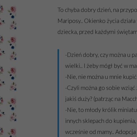
To chyba dobry dzień, na przypo
Mariposy.. Okienko życia dział
dziecka, przed każdymi świętam
-Dzień dobry, czy można u pa
wielki.. I żeby mógł być w ma
-Nie, nie można u mnie kupi
-Czyli można go sobie wziąć 
jakiś duży? (patrząc na Macc
-Nie, to młody królik miniat
innych sklepach do kupienia,
wcześnie od mamy.. Adopcja 