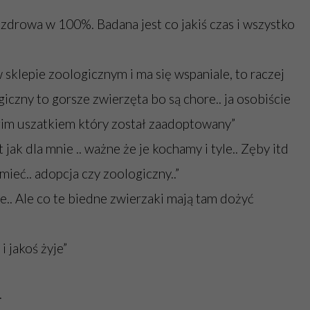
a zdrowa w 100%. Badana jest co jakiś czas i wszystko
 sklepie zoologicznym i ma się wspaniale, to raczej
iczny to gorsze zwierzęta bo są chore.. ja osobiście
im uszatkiem który został zaadoptowany”
 jak dla mnie .. ważne że je kochamy i tyle.. Zęby itd
ieć.. adopcja czy zoologiczny..”
e.. Ale co te biedne zwierzaki mają tam dożyć
i jakoś żyje”
.