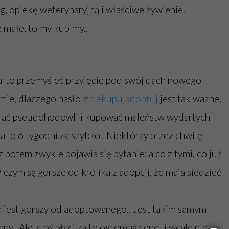
, opiekę weterynaryjną i właściwe żywienie.
e małe, to my kupimy..
arto przemyśleć przyjęcie pod swój dach nowego
umie, dlaczego hasło
#niekupujadoptuj
jest tak ważne,
erać pseudohodowli i kupować maleństw wydartych
- o 6 tygodni za szybko.. Niektórzy przez chwilę
z potem zwykle pojawia się pytanie: a co z tymi, co już
 czym są gorsze od królika z adopcji, że mają siedzieć
ik jest gorszy od adoptowanego.. Jest takim samym
ny.. Ale ktoś płaci za to ogromną cenę- i wcale nie