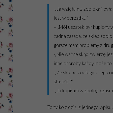
-„Ja wzięłam z zoologa i był
jest w porządku”
– „Mój uszatek był kupiony w
żadna zasada, że sklep zoolog
gorsze mam problemy z drug
-„Nie ważne skąd zwierzę jest
inne choroby każdy może to m
-„Ze sklepu zoologicznego ni
starości?”
-„Ja kupiłam w zoologicznym 
To tylko z dziś, z jednego wpisu.