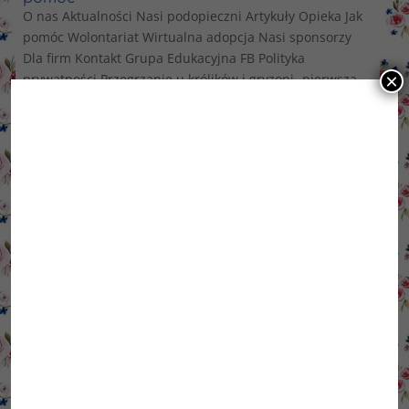
O nas Aktualności Nasi podopieczni Artykuły Opieka Jak
pomóc Wolontariat Wirtualna adopcja Nasi sponsorzy
Dla firm Kontakt Grupa Edukacyjna FB Polityka
×
prywatności Przegrzanie u królików i gryzoni- pierwsza
pomoc Magda Nowaczyk- zoopsycholog, behawiorysta,
dietetyk...