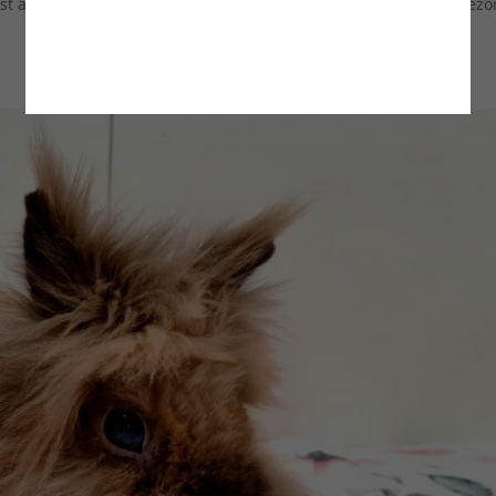
st aktualnie w trakcie modyfikacji. Niebawem wróci lekko odświeżo