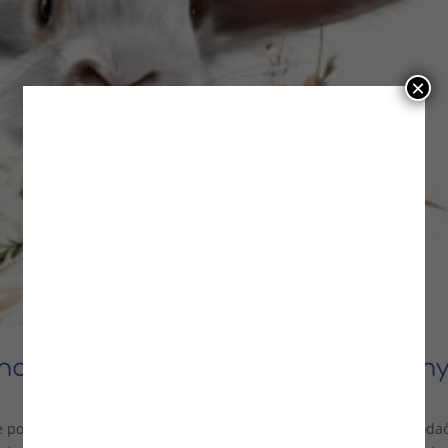
×
nowych podopiecznych / odwiedziny
powoli ruszają po przerwie- niestety nie mieliśmy czasu, by doda