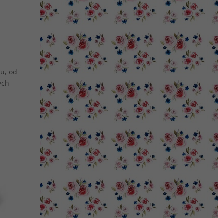
u, od
ych