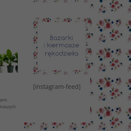
[instagram-feed]
Wami
 naszych