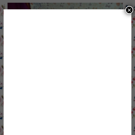
×
Niepełnosprawne króliki- opieka
Magda Nowaczyk- zoopsycholog, behawiorysta, dietetyk
królików i gryzoni, zielarz, fitoterapeuta
www.magdanowaczyk.pl Czasem podejmujemy
świadomą decyzję o podjęciu się opieki nad
niepełnosprawnym uszakiem, czasem spada na nas z