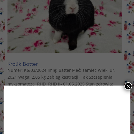
Królik Batter
Numer: K6/03/2024 Imię: Batter Płeć: samiec Wiek: ur.
2021 Waga: 2,05 kg Zabieg kastracji: Tak Szczepienia
myksomatoza, RHD, RHD II- 01.05.2025 Stan zdrowia:
×
przyjmuje lek na serduszko z powodu bradykardii, raz
na 6 miesięcy wymaga kontroli kardiologicznej, poza
tym...