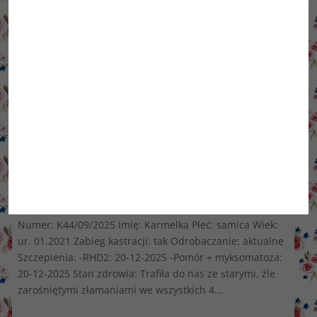
Królik Karmelka
Numer: K44/09/2025 Imię: Karmelka Płeć: samica Wiek:
ur. 01.2021 Zabieg kastracji: tak Odrobaczanie: aktualne
Szczepienia: -RHD2: 20-12-2025 -Pomór + myksomatoza:
20-12-2025 Stan zdrowia: Trafiła do nas ze starymi, źle
zarośniętymi złamaniami we wszystkich 4...