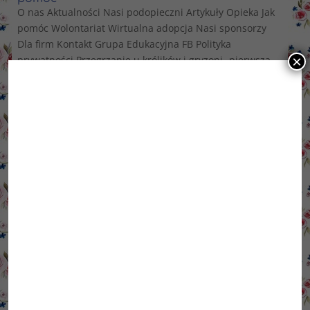
O nas Aktualności Nasi podopieczni Artykuły Opieka Jak
pomóc Wolontariat Wirtualna adopcja Nasi sponsorzy
Dla firm Kontakt Grupa Edukacyjna FB Polityka
×
prywatności Przegrzanie u królików i gryzoni- pierwsza
pomoc Magda Nowaczyk- zoopsycholog, behawiorysta,
dietetyk...