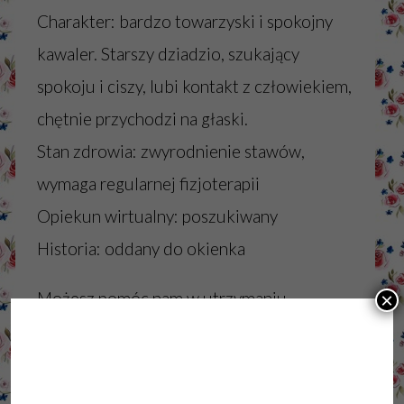
Charakter: bardzo towarzyski i spokojny
kawaler. Starszy dziadzio, szukający
spokoju i ciszy, lubi kontakt z człowiekiem,
chętnie przychodzi na głaski.
Stan zdrowia: zwyrodnienie stawów,
wymaga regularnej fizjoterapii
Opiekun wirtualny: poszukiwany
Historia: oddany do okienka
Możesz pomóc nam w utrzymaniu
×
malucha wysyłając do niego paczkę.
Potrzebuje granulatu Versele Laga Cavia
Complete, sianka jarnickiego, suszonych