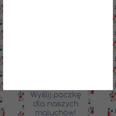
ziół, warzyw i podkładów 90×60. Jeśli
chcesz zostać wirtualnym opiekunem,
skontaktuj się z nami 🙂
Chcesz adoptować? Wypełnij
formularz