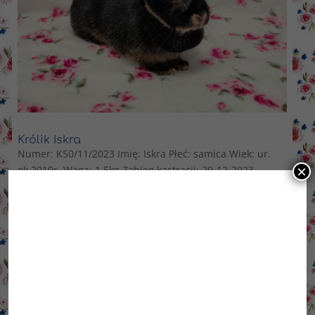
Królik Iskra
Numer: K50/11/2023 Imię: Iskra Płeć: samica Wiek: ur.
×
ok 2019r. Waga: 1,5kg Zabieg kastracji: 29-12-2023
Odrobaczanie: aktualne Szczepienia: -RHD2- 25.01.2024
-Pomór+ myksomatoza: 25.01.2024 Stan zdrowia: Iskra
ma niedrożny kanalik łzowy, wymaga zakrapiania
oczka,...