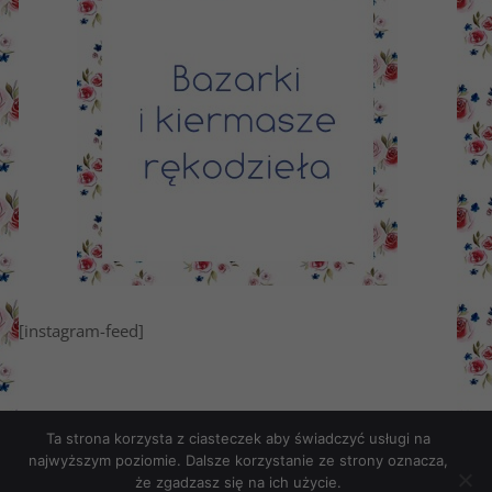
[instagram-feed]
Ta strona korzysta z ciasteczek aby świadczyć usługi na
najwyższym poziomie. Dalsze korzystanie ze strony oznacza,
że zgadzasz się na ich użycie.