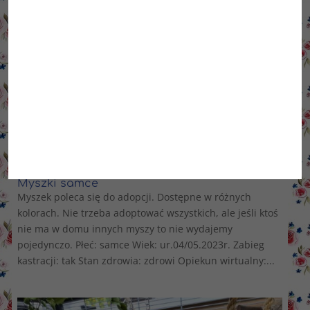
Myszki samce
Myszek poleca się do adopcji. Dostępne w różnych
kolorach. Nie trzeba adoptować wszystkich, ale jeśli ktoś
nie ma w domu innych myszy to nie wydajemy
pojedynczo. Płeć: samce Wiek: ur.04/05.2023r. Zabieg
kastracji: tak Stan zdrowia: zdrowi Opiekun wirtualny:...